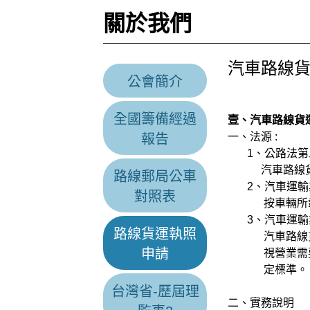
關於我們
汽車路線
公會簡介
作者： 臺
全國籌備經過
壹、汽車路線貨
一、法源 :
報告
1、公路法第三
汽車路線貨運
路線郵局公車
2、汽車運輸業
對照表
按車輛所載貨
3、汽車運輸業
路線貨運執照
汽車路線貨運
申請
視營業需要購
定標準。
台灣省-歷屆理
二、實務說明