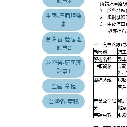
監事3
所謂汽車路線貨
1、於各地區廣
全國-歷屆理監
2、規劃城際間
事
3、由於汽車路
界亦稱汽車路
台灣省-歷屆理
三、汽車路線貨
監事2
執照別
汽車
學術名稱
整車
台灣省-歷屆理
申領資格
1.
監事1
2、
營運系統
以整
全國-章程
客戶
台灣省-章程
產業公司細
貨運
分
搬家
申請車數
4,8