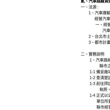
貳、汽車路線貨
一、法源 :
1、汽車運輸業
經營汽車運輸
一、經營公路
汽車路線貨運
2、台北市土
3、都市計畫
二、實務說明
1、汽車路線貨
縣市之設
1-1 備妥廠
1-2 查清楚
1-3 前往拜
執照，並請教
1-4 正式以
單位所要求之文
縣市經管單