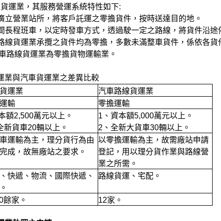
運業，其服務營運系統特性如下:
立營業站所，將客戶託運之零擔貨件，按時送達目的地。
長程班車，以定時發車方式，透過駛一定之路線，將貨件沿途停
線貨運業承攬之貨件均為零擔，多數未滿整車貨件，係依各貨
線貨運業為零擔貨物運輸業。
運業與汽車貨運業之差異比較
貨運業
汽車路線貨運業
運輸
零擔運輸
資本額2,500萬元以上。
1、資本額5,000萬元以上。
全新貨車20輛以上。
2、全新大貨車30輛以上。
車運輸為主，理分貨行為由
以零擔運輸為主，故需廠站申請
完成，故無廠站之要求。
登記，用以理分貨作業與路線營
業之所需。
、快遞、物流、國際快遞、
路線貨運、宅配。
。
00餘家。
12家。