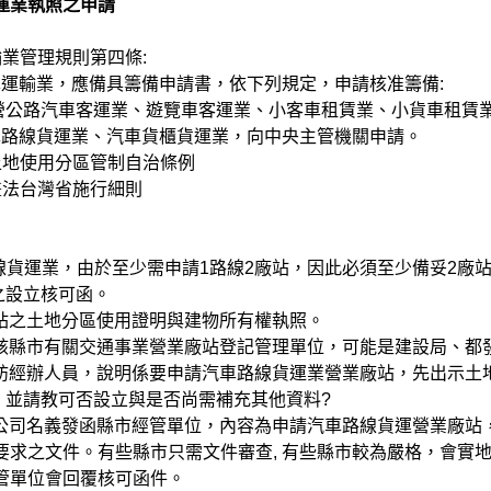
運業執照之申請
管理規則第四條:
業，應備具籌備申請書，依下列規定，申請核准籌備:
汽車客運業、遊覽車客運業、小客車租賃業、小貨車租賃業
業、汽車貨櫃貨運業，向中央主管機關申請。
地使用分區管制自治條例
法台灣省施行細則
運業，由於至少需申請1路線2廠站，因此必須至少備妥2廠站
立核可函。
站之土地分區使用證明與建物所有權執照。
該縣市有關交通事業營業廠站登記管理單位，可能是建設局、都
訪經辦人員，說明係要申請汽車路線貨運業營業廠站，先出示土
可否設立與是否尚需補充其他資料?
公司名義發函縣市經管單位，內容為申請汽車路線貨運營業廠站
件。有些縣市只需文件審查, 有些縣市較為嚴格，會實地
位會回覆核可函件。