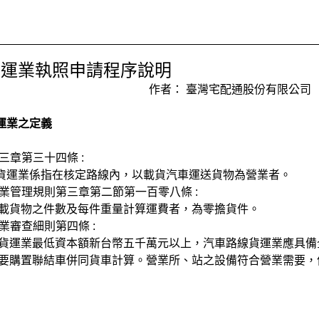
貨運業執照申請程序說明
灣宅配通股份有限公司 副總經理 周政雄 
運業之定義
章第三十四條 :
業係指在核定路線內，以載貨汽車運送貨物為營業者。
管理規則第三章第二節第一百零八條 :
物之件數及每件重量計算運費者，為零擔貨件。
審查細則第四條 :
業最低資本額新台幣五千萬元以上，汽車路線貨運業應具備全
置聯結車併同貨車計算。營業所、站之設備符合營業需要，停